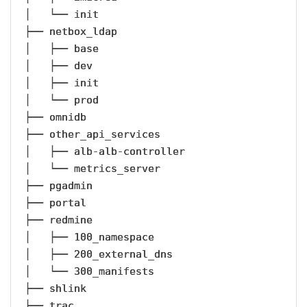
│   └── init

├── netbox_ldap

│   ├── base

│   ├── dev

│   ├── init

│   └── prod

├── omnidb

├── other_api_services

│   ├── alb-alb-controller

│   └── metrics_server

├── pgadmin

├── portal

├── redmine

│   ├── 100_namespace

│   ├── 200_external_dns

│   └── 300_manifests

├── shlink

├── trac
