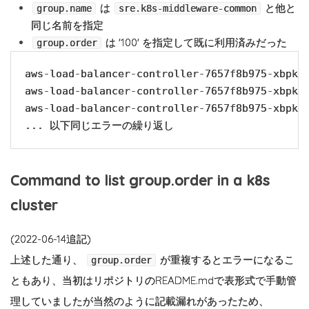
は
と他と
group.name
sre.k8s-middleware-common
同じ名前を指定
は '100' を指定して既に利用済みだった
group.order
aws-load-balancer-controller-7657f8b975-xbpkj
aws-load-balancer-controller-7657f8b975-xbpkj
aws-load-balancer-controller-7657f8b975-xbpkj
... 以下同じエラーの繰り返し
Command to list group.order in a k8s
cluster
(2022-06-14追記)
上述した通り、
が重複するとエラーになるこ
group.order
ともあり、当初はリポジトリのREADME.mdで表形式で手動管
理していましたが当然のように記載漏れがあったため、