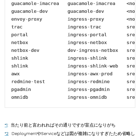
guacamole-imacrea   guacamole-imacrea    <none
guacamole-dev       guacamole-dev        <none
envoy-proxy         ingress-proxy        <none
trac                ingress-trac         sre.k
portal              ingress-portal       sre.k
netbox              ingress-netbox       sre.k
netbox-dev          dev-ingress-netbox   sre.k
shlink              ingress-shlink       sre.k
shlink              ingress-shlink-web   sre.k
awx                 ingress-awx-prod     sre.k
redmine-test        ingress-redmine      sre.k
pgadmin             ingress-pgadmin      sre.k
omnidb              ingress-omnidb       sre.
*1
:
当たり前と言われればその通りですが盲点になりがち
*2
:
DeploymentやServiceなどは図が複雑になりすぎたため省略し