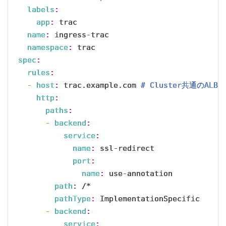
labels
:
app
:
 trac

name
:
 ingress-trac

namespace
:
spec
:
rules
:
- 
host
:
 trac.example.com
 # Cluster共通のAL
http
:
paths
:
- 
backend
:
service
:
name
:
 ssl-redirect

port
:
name
:
 use-annotation

path
:
 /*

pathType
:
 ImplementationSpecific

- 
backend
:
service
: