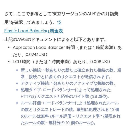
さて、ここで参考として”東京リージョンのALB1台の月額費
用”を確認してみましょう。
*3
Elastic Load Balancing 料金表
上記のAWSのドキュメントによると以下とあります。
Application Load Balancer 時間（または 1 時間未満）あ
たり、0.0243USD
LCU 時間（または 1 時間未満）あたり、0.008USD
新しい接続: 1 秒あたりの新たに確立された接続の数。通
常、接続ごとに多くのリクエストが送信されます。
アクティブ接続: 1 分あたりのアクティブな接続の数。
処理タイプ: ロードバランサーによって処理された
HTTP(S) リクエストと応答のバイト数 (GB 単位)。
ルール評価: ロードバランサーにより処理されたルール
の数とリクエストレートの積。最初に処理される 10 個
のルールは無料 (ルール評価 = リクエスト率 * (処理され
たルールの数 - 無料分の 10 個のルール))。