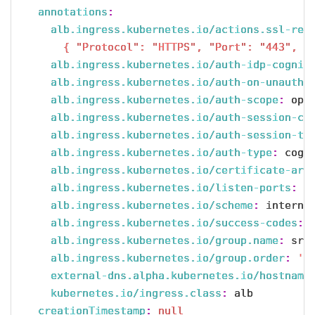
annotations
:
alb.ingress.kubernetes.io/actions.ssl-red
      { "Protocol": "HTTPS", "Port": "443", "
alb.ingress.kubernetes.io/auth-idp-cognit
alb.ingress.kubernetes.io/auth-on-unauthe
alb.ingress.kubernetes.io/auth-scope
:
 open
alb.ingress.kubernetes.io/auth-session-co
alb.ingress.kubernetes.io/auth-session-ti
alb.ingress.kubernetes.io/auth-type
:
 cogni
alb.ingress.kubernetes.io/certificate-arn
alb.ingress.kubernetes.io/listen-ports
:
'
alb.ingress.kubernetes.io/scheme
:
 internet
alb.ingress.kubernetes.io/success-codes
:
alb.ingress.kubernetes.io/group.name
:
 sre
alb.ingress.kubernetes.io/group.order
:
'1
external-dns.alpha.kubernetes.io/hostname
kubernetes.io/ingress.class
:
 alb

creationTimestamp
:
null