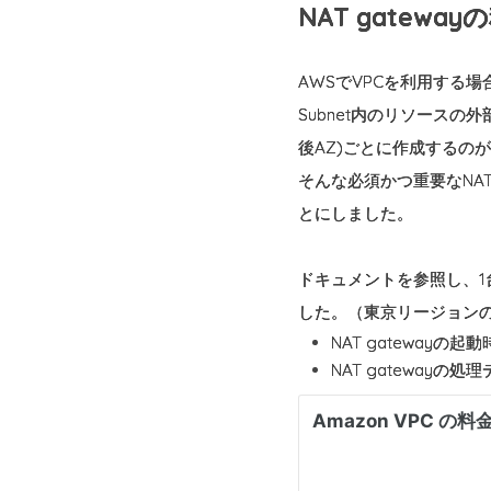
NAT gatew
AWSでVPCを利用する場合、N
Subnet内のリソースの外部
後AZ)ごとに作成するの
そんな必須かつ重要なNA
とにしました。
ドキュメントを参照し、1台
した。（東京リージョン
NAT gatewayの起動時間
NAT gatewayの処理デ