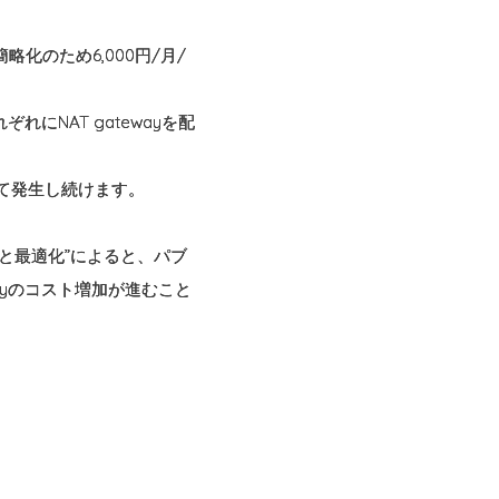
略化のため6,000円/月/
にNAT gatewayを配
トとして発生し続けます。
特定と最適化”によると、パブ
ayのコスト増加が進むこと