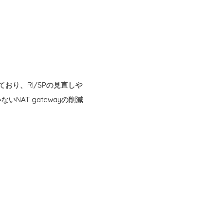
めており、RI/SPの見直しや
AT gatewayの削減