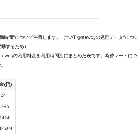
yの起動時間"について注目します。（"NAT gatewayの処理データ"
変動するため）
gatewayの利用料金を利用時間別にまとめた表です。為替レートについて
た。
金(円)
804
1.296
38.88
123.04