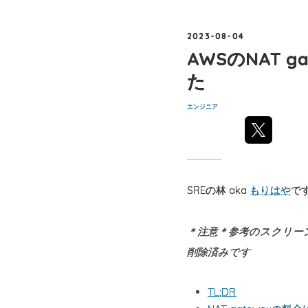
2023
-
08
-
04
AWSのNAT 
た
エンジニア
SREの林 aka
もりはや
で
＊注意＊参考のスクリー
削除済みです
TL;DR