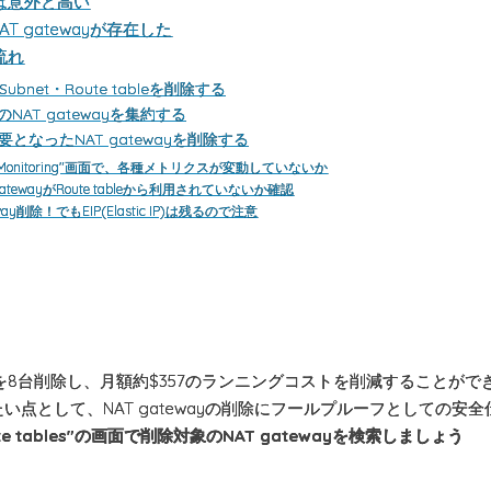
料金は意外と高い
 gatewayが存在した
の流れ
e Subnet・Route tableを削除する
ZのNAT gatewayを集約する
不要となったNAT gatewayを削除する
yの"Monitoring"画面で、各種メトリクスが変動していないか
atewayがRoute tableから利用されていないか確認
way削除！でもEIP(Elastic IP)は残るので注意
wayを8台削除し、月額約$357のランニングコストを削減することがで
い点として、NAT gatewayの削除にフールプルーフとしての安
e tables"の画面で削除対象のNAT gatewayを検索しましょう