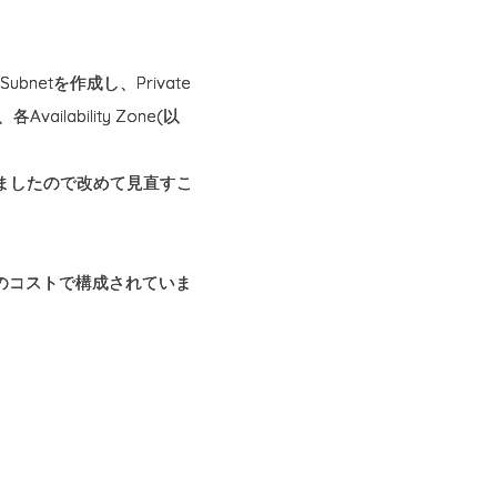
bnetを作成し、Private
lability Zone(以
いましたので改めて見直すこ
類のコストで構成されていま