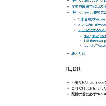
NAT gatewayの
歴史的経緯で沢山のNAT
NAT gateway整理
1. 未使用のPrivat
2. VPC内の同一A
3 . 上記の対応で
NAT gatewa
削除対象のNAT g
ついにNAT gate
終わりに
TL;DR
不要なNAT gate
これだけはお伝えした
削除の前に必ず"Rout