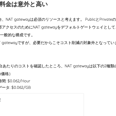
ayの料金は意外と高い
AT gatewayは必須のリソースと考えます。 PublicとPrivateのSu
アクセスのためにNAT gatewayをデフォルトゲートウェイとして、各Avai
が一般的な構成です。
T gatewayですが、必要だからこそコスト削減の対象外となって
あたりのコストを確認したところ、NAT gatewayは以下の2種
の価格）
: $0.062/Hour
ータ: $0.062/GB