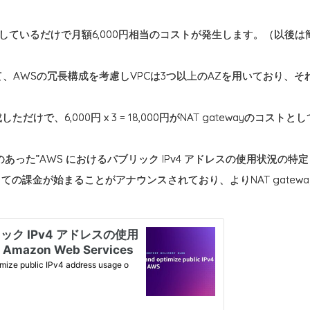
が起動しているだけで月額6,000円相当のコストが発生します。（以後は簡
AWSの冗長構成を考慮しVPCは3つ以上のAZを用いており、それぞれ
だけで、6,000円 x 3 = 18,000円がNAT gatewayのコス
発表のあった”AWS におけるパブリック IPv4 アドレスの使用状況の
しての課金が始まることがアナウンスされており、よりNAT gatew