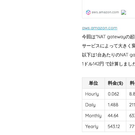
aws.amazon.com
今回は"NAT gatewa
サービスによって大きく
以下は1台あたりのNAT 
1ドル142円 で計算しまし
単位
料金($)
料
Hourly
0.062
8.
Daily
1.488
21
Monthly
44.64
63
Yearly
543.12
77